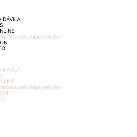
 DÁVILA
OS
NLINE
erclass cejas hiperrealistas
IÓN
TO
 DÁVILA
OS
NLINE
erclass cejas hiperrealistas
IÓN
TO