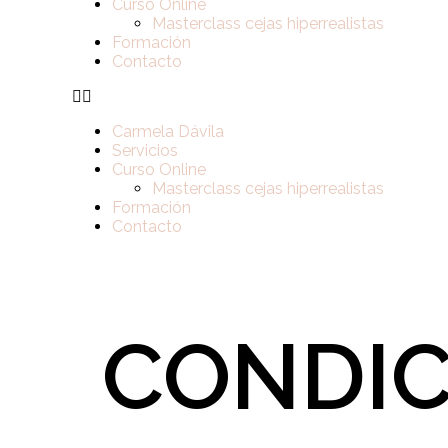
Curso Online
Masterclass cejas hiperrealistas
Formación
Contacto
Carmela Dávila
Servicios
Curso Online
Masterclass cejas hiperrealistas
Formación
Contacto
CONDIC