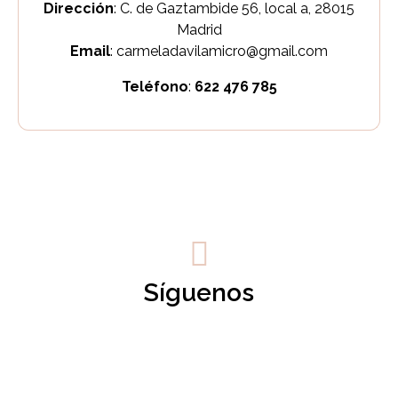
Dirección
:
C. de Gaztambide 56, local a, 28015
Madrid
Email
: carmeladavilamicro@gmail.com
Teléfono
:
622 476 785
Síguenos